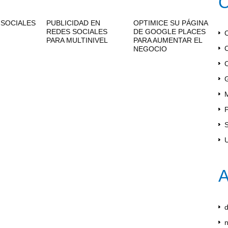
C
 SOCIALES
PUBLICIDAD EN
OPTIMICE SU PÁGINA
REDES SOCIALES
DE GOOGLE PLACES
PARA MULTINIVEL
PARA AUMENTAR EL
NEGOCIO
G
M
S
A
d